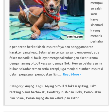
merupak
an salah
satu
karya
sinemati
k yang
menarik
perhatia
n penonton berkat kisah inspiratifnya dan penggambaran
karakter yang kuat. Selain jalan ceritanya yang emosional, ada
fakta menarik di balik layar mengenai hubungan aktor utama
dengan anjing pitbull kesayangannya floki. Hewan peliharaan ini
bukan sekadar teman setia, tetapi juga menjadi sumber inspirasi
dalam perjalanan pembuatan film.…
Read More »
Category:
Anjing
Tags:
Anjing pitbull di lokasi syuting
,
Film
tentang pianis berbakat
,
Geoffrey Rush dan Floki
,
Pembuatan
film Shine
,
Peran anjing dalam kehidupan aktor