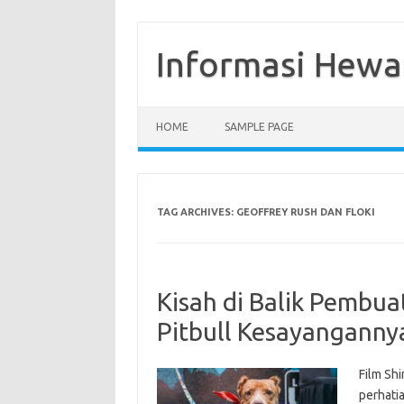
Skip
to
content
Informasi Hewa
HOME
SAMPLE PAGE
TAG ARCHIVES:
GEOFFREY RUSH DAN FLOKI
Kisah di Balik Pembua
Pitbull Kesayangannya
Film Sh
perhati