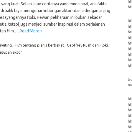
ht
 yang kuat. Selain jalan ceritanya yang emosional, ada fakta
ht
 di balik layar mengenai hubungan aktor utama dengan anjing
 kesayangannya floki. Hewan peliharaan ini bukan sekadar
ht
tia, tetapi juga menjadi sumber inspirasi dalam perjalanan
ht
tan film.…
Read More »
ht
ht
ht
 syuting
,
Film tentang pianis berbakat
,
Geoffrey Rush dan Floki
,
ht
hidupan aktor
ht
ht
ht
b
m
ht
ht
ht
ht
ht
ht