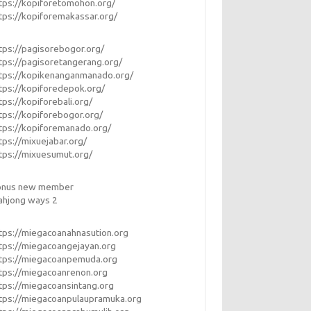
tps://kopiforetomohon.org/
tps://kopiforemakassar.org/
tps://pagisorebogor.org/
tps://pagisoretangerang.org/
tps://kopikenanganmanado.org/
tps://kopiforedepok.org/
tps://kopiforebali.org/
tps://kopiforebogor.org/
tps://kopiforemanado.org/
tps://mixuejabar.org/
tps://mixuesumut.org/
onus new member
ahjong ways 2
tps://miegacoanahnasution.org
tps://miegacoangejayan.org
tps://miegacoanpemuda.org
tps://miegacoanrenon.org
tps://miegacoansintang.org
tps://miegacoanpulaupramuka.org