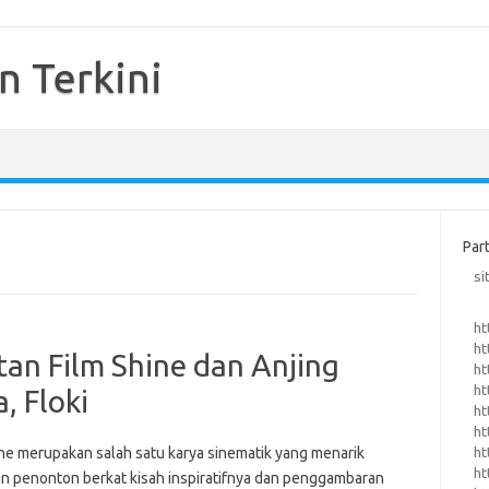
n Terkini
Par
si
ht
ht
tan Film Shine dan Anjing
ht
ht
, Floki
ht
ht
ht
ine merupakan salah satu karya sinematik yang menarik
ht
an penonton berkat kisah inspiratifnya dan penggambaran