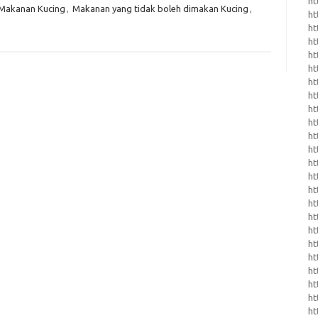
ht
Makanan Kucing
,
Makanan yang tidak boleh dimakan Kucing
,
ht
ht
ht
ht
ht
ht
h
ht
ht
ht
ht
ht
ht
ht
ht
ht
ht
ht
h
ht
ht
ht
ht