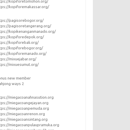
tps://kopiforetomohon.org/
tps://kopiforemakassar.org/
tps://pagisorebogor.org/
tps://pagisoretangerang.org/
tps://kopikenanganmanado.org/
tps://kopiforedepok.org/
tps://kopiforebali.org/
tps://kopiforebogor.org/
tps://kopiforemanado.org/
tps://mixuejabar.org/
tps://mixuesumut.org/
onus new member
ahjong ways 2
tps://miegacoanahnasution.org
tps://miegacoangejayan.org
tps://miegacoanpemuda.org
tps://miegacoanrenon.org
tps://miegacoansintang.org
tps://miegacoanpulaupramuka.org