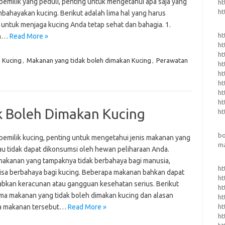
pemilik yang peduli, penting untuk mengetahui apa saja yang
ht
ht
bahayakan kucing. Berikut adalah lima hal yang harus
i untuk menjaga kucing Anda tetap sehat dan bahagia. 1.
ht
an…
Read More »
ht
ht
 Kucing
,
Makanan yang tidak boleh dimakan Kucing
,
Perawatan
ht
ht
ht
ht
ht
k Boleh Dimakan Kucing
ht
b
pemilik kucing, penting untuk mengetahui jenis makanan yang
m
au tidak dapat dikonsumsi oleh hewan peliharaan Anda.
akanan yang tampaknya tidak berbahaya bagi manusia,
ht
sa berbahaya bagi kucing. Beberapa makanan bahkan dapat
ht
kan keracunan atau gangguan kesehatan serius. Berikut
ht
ima makanan yang tidak boleh dimakan kucing dan alasan
ht
ht
 makanan tersebut…
Read More »
ht