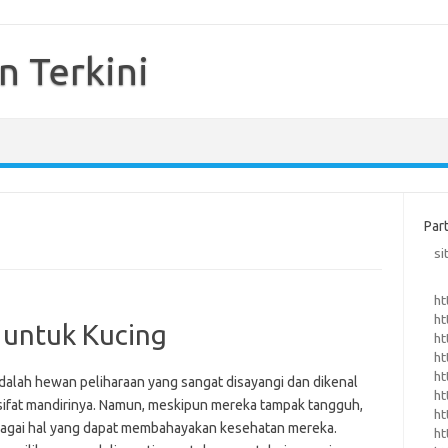
n Terkini
Par
si
ht
ht
 untuk Kucing
ht
ht
ht
dalah hewan peliharaan yang sangat disayangi dan dikenal
ht
ifat mandirinya. Namun, meskipun mereka tampak tangguh,
ht
agai hal yang dapat membahayakan kesehatan mereka.
ht