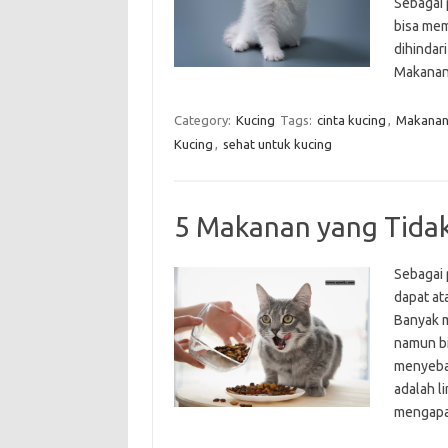
Sebagai 
bisa mem
dihindar
Makan
Category:
Kucing
Tags:
cinta kucing
,
Makanan
Kucing
,
sehat untuk kucing
5 Makanan yang Tida
Sebagai 
dapat at
Banyak m
namun bi
menyebab
adalah l
mengapa