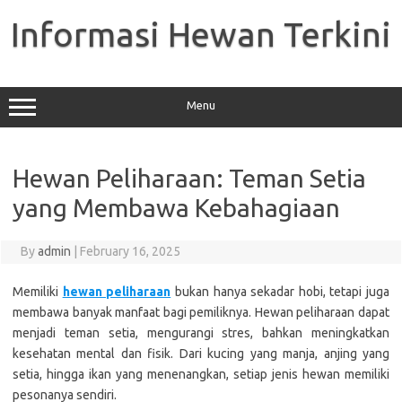
Skip
to
Informasi Hewan Terkini
content
Menu
Hewan Peliharaan: Teman Setia
yang Membawa Kebahagiaan
By
admin
|
February 16, 2025
Memiliki
hewan peliharaan
bukan hanya sekadar hobi, tetapi juga
membawa banyak manfaat bagi pemiliknya. Hewan peliharaan dapat
menjadi teman setia, mengurangi stres, bahkan meningkatkan
kesehatan mental dan fisik. Dari kucing yang manja, anjing yang
setia, hingga ikan yang menenangkan, setiap jenis hewan memiliki
pesonanya sendiri.