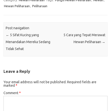
Category:
Hewan Peliharaan
Tags:
Fungsi Hewan Peliharaan
,
Hewan
,
Hewan Peliharaan
,
Peliharaan
Post navigation
←
5 Sifat Kucing yang
5 Cara yang Tepat Merawat
Menandakan Mereka Sedang
Hewan Peliharaan
→
Tidak Sehat
Leave a Reply
Your email address will not be published.
Required fields are
marked
*
Comment
*