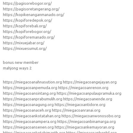
https://pagisorebogor.org/
https://pagisoretangerang.org/
https://kopikenanganmanado.org/
https://kopiforedepok.org/
https://kopiforebali.org/
https://kopiforebogor.org/
https://kopiforemanado.org/
https://mixuejabar.org/
https://mixuesumut.org/
bonus new member
mahjong ways 2
https://miegacoanahnasution.org
https://miegacoangejayan.org
https://miegacoanpemuda.org
https://miegacoanrenon.org
https://miegacoansintang.org
https://miegacoanpulaupramuka.org
https://miegacoanprabumulih.org
https://miegacoanende.org
https://miegacoanagung.org
https://miegacoantidore.org
https://miegacoanaceh.org
https://miegacoanranai.org
https://miegacoankotatahan.org
https://miegacoanwonosobo.org
https://miegacoanampera.org
https://miegacoanbinamarga.org
https://miegacoansenen.org
https://miegacoankemayoran.org
https://miegacoankotabimantb.org
https://miegacoanbenhil.org