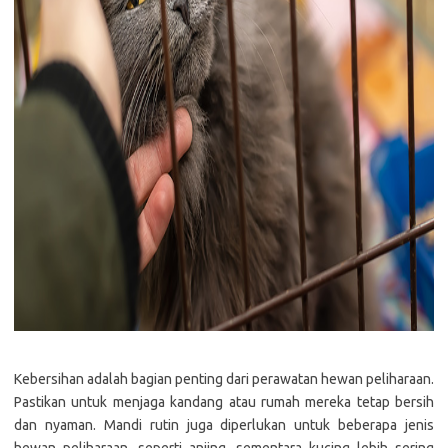
Kebersihan adalah bagian penting dari perawatan hewan peliharaan.
Pastikan untuk menjaga kandang atau rumah mereka tetap bersih
dan nyaman. Mandi rutin juga diperlukan untuk beberapa jenis
hewan peliharaan, seperti anjing, sementara kucing lebih sering