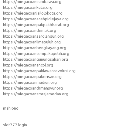
https://miegacoansumbawa.org
https://miegacoankutai.org
https://miegacoanjailolokota.org
https://miegacoanacehpidiejaya.org
https://miegacoanpakpakbharat.org
https://miegacoandemak.org
https://miegacoansarolangun.org
https://miegacoanlimapuluh.org
https://miegacoanbengkayang.org
https://miegacoancempakaputih.org
https://miegacoangunungsahari.org
https://miegacoanancol.org
https://miegacoanpahlawanrevolusi.org
https://miegacoanpakerisan.org
https://miegacoanmadiun.org
https://miegacoandrmansyur.org
https://miegacoansmrajamedan.org
mahjong
slot777 login