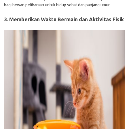
bagi hewan peliharaan untuk hidup sehat dan panjang umur.
3.
Memberikan Waktu Bermain dan Aktivitas Fisik