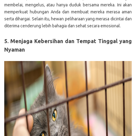
membelai, mengelus, atau hanya duduk bersama mereka. Ini akan
memperkuat hubungan Anda dan membuat mereka merasa aman
serta dihargai. Selain itu, hewan peliharaan yang merasa dicintai dan
diterima cenderung lebih bahagia dan sehat secara emosional.
5.
Menjaga Kebersihan dan Tempat Tinggal yang
Nyaman