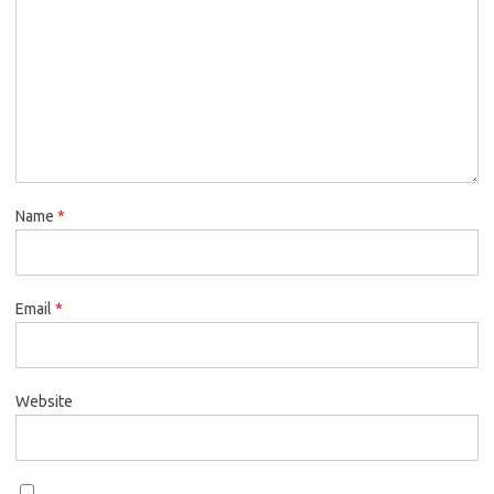
Name
*
Email
*
Website