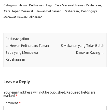
Category:
Hewan Peliharaan
Tags:
Cara Merawat Hewan Peliharaan
,
Cara Tepat Merawat
,
Hewan Peliharaan
,
Peliharaan
,
Pentingnya
Merawat Hewan Peliharaan
Post navigation
←
Hewan Peliharaan: Teman
5 Makanan yang Tidak Boleh
Setia yang Membawa
Dimakan Kucing
→
Kebahagiaan
Leave a Reply
Your email address will not be published.
Required fields are
marked
*
Comment
*