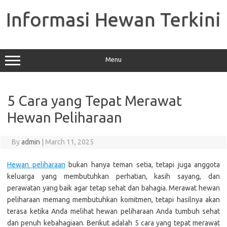
Skip
to
Informasi Hewan Terkini
content
Menu
5 Cara yang Tepat Merawat
Hewan Peliharaan
By
admin
|
March 11, 2025
Hewan peliharaan
bukan hanya teman setia, tetapi juga anggota
keluarga yang membutuhkan perhatian, kasih sayang, dan
perawatan yang baik agar tetap sehat dan bahagia. Merawat hewan
peliharaan memang membutuhkan komitmen, tetapi hasilnya akan
terasa ketika Anda melihat hewan peliharaan Anda tumbuh sehat
dan penuh kebahagiaan. Berikut adalah 5 cara yang tepat merawat